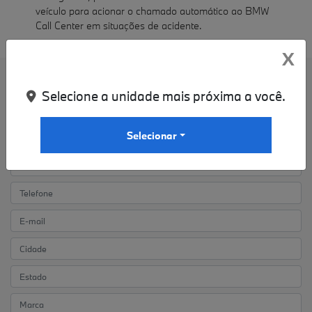
veículo para acionar o chamado automático ao BMW
Call Center em situações de acidente.
X
ENTRE EM CONTATO COM A NOSSA
Selecione a unidade mais próxima a você.
EQUIPE
Para solicitar mais informações, por favor, preencha o formulário
Selecionar
abaixo que entraremos em contato rapidamente