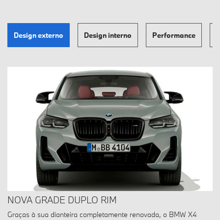
Design externo
Design interno
Performance
T
NOVA GRADE DUPLO RIM
Graças à sua dianteira completamente renovada, o BMW X4