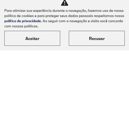
Para otimizar sua experiência durante a navegação, fazemos uso de nossa
política de cookies e para proteger seus dados pessoais respeitamos nossa
política de privacidade
. Ao seguir com a navegação e visita você concorda
com nossas políticas.
Aceitar
Recusar
Modelos
Mapa do site
Política de privacidade
Canal de Denúncias
CNPJ: 07.083.712/0014-85
No trânsito, enxergar o outro salva
vidas.