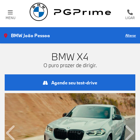
MENU
LIGAR
BMW João Pessoa
Alterar
BMW
X4
O puro prazer de dirigir.
Agende seu test-drive
Anterior
Próx