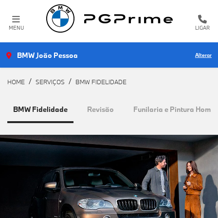
MENU
LIGAR
BMW João Pessoa
Alterar
HOME
SERVIÇOS
BMW FIDELIDADE
BMW Fidelidade
Revisão
Funilaria e Pintura Homo