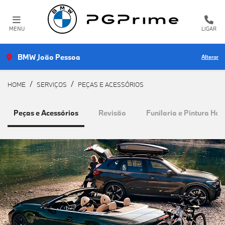
MENU
LIGAR
BMW João Pessoa
Alterar
HOME
SERVIÇOS
PEÇAS E ACESSÓRIOS
Peças e Acessórios
Revisão
Funilaria e Pintura H