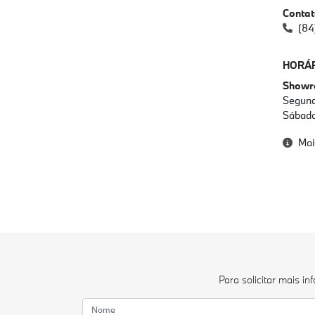
Conta
(84
HORÁR
Show
Segund
Sábado
Mai
Para solicitar mais i