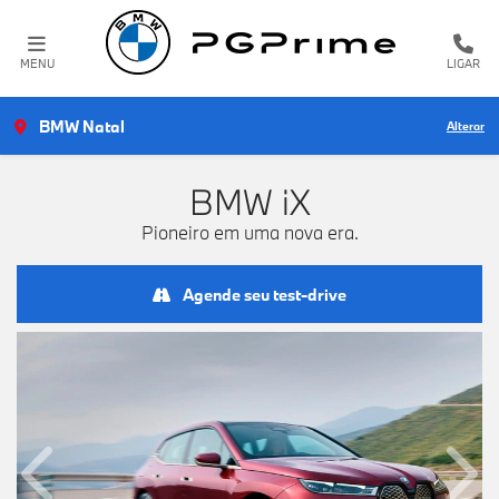
MENU
LIGAR
BMW Natal
Alterar
BMW
iX
Pioneiro em uma nova era.
Agende seu test-drive
Anterior
Próx