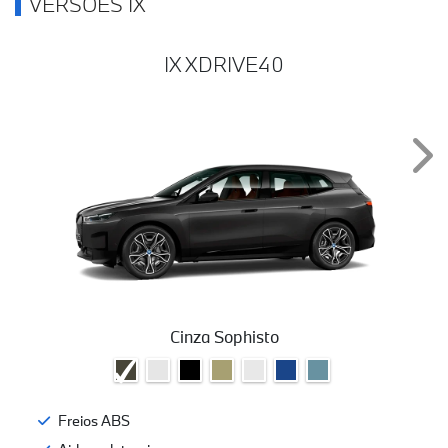
VERSÕES IX
IX XDRIVE40
Nex
Cinza Sophisto
Freios ABS