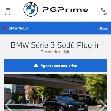
MENU
LIGAR
BMW Natal
Alterar
BMW
Série 3 Sedã Plug-in
Prazer de dirigir.
Agende seu test-drive
Anterior
Próx